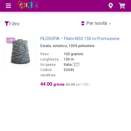
Per novità
Filtro
FILOSOFIA – Filato KISS 150 m Promozione
–15
%
Estate, sintetico, 100% poliestere
Peso
100 grammi
Lunghezza
150 m
Un paese
Italia 🇮🇹
Codice
53343
venditore
44.00
grivnia
52.00
per 100 r